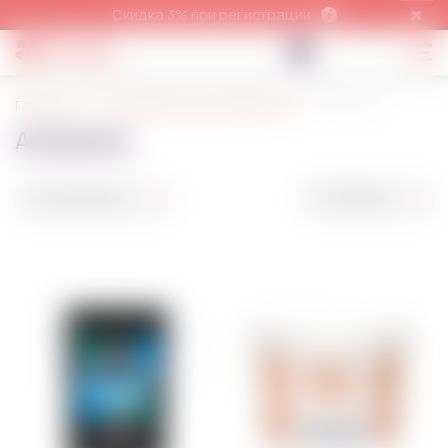
Скидка 3% при регистрации
Главная
Кондитерские ингредиенты
Альбумин
Альбумин
По умолчанию
50 товаров