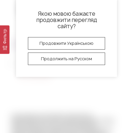
Якою мовою бажаєте
продовжити перегляд
сайту?
0 отзывов
Фильтр
Альбумин сухой яичный
Продовжити Українською
белок Ovopol 100 г
Продолжить на Русском
Код:
7190~01
нет в наличии
Кондитерское мастерсво невозможно
представить без такого продукта как яйцо. Яйцо,
белок или желток почти всегда является
необходимым ингредиентом для производства