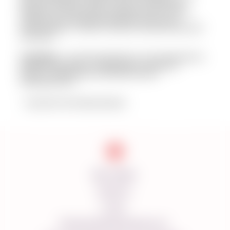
выпечки, кремов, суфле, айсинга, элементов
декора. Но не всегда есть возможность купить
свежие яйца или время взбивать несколько
десятков яиц, в таком случае на помощь приходит
альбумин.
Альбумин
- сухой яичный белок, изготовленный из
свежих белков яиц. В сравнении с обычным
белком, применение альбумина имеет
преимущества:
- хорошее пенообразование;
- устойчивая пена;
- высокий санитарный уровень;
- 100% удачный конечный результат.
Доставка
Характеристики:
Оплата
О нас
Состав: 100% сухой яичный белок.
Политика Безопасности
1 кг альбумина заменяет 316 куринных белков.