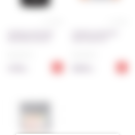
0 отзывов
4 отзывов
Альбумин сухой яичный
Альбумин сухой яичный
белок YERO Colors 50г
белок Criamo 100 г
Код:
4617~01
Код:
1521~01
147.00
252.00
грн
грн