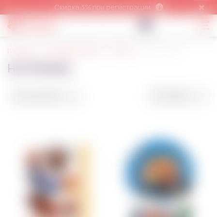
Скидка 3% при регистрации
Главная
Пищевая печать
Игры
Hot Wheels
Hot Wheels
По умолчанию
50 товаров