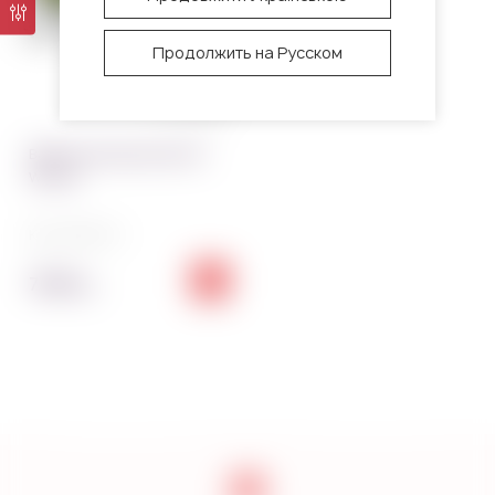
Продолжить на Русском
0 отзывов
Вафельная картинка Hot
Wheels
Код:
3455~01
70.00
грн