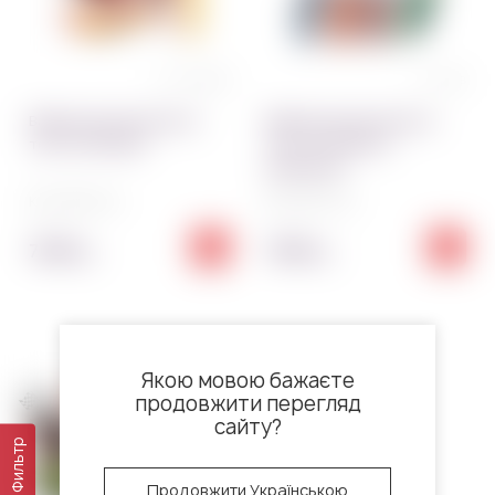
0 отзывов
1 отзыв
Вафельная картинка на
Вафельная картинка на
торт Hot Wheels
торт Hot Wheels с
машинками
Код:
5545~01
Код:
3671~01
70.00
70.00
грн
грн
Якою мовою бажаєте
продовжити перегляд
сайту?
Фильтр
Продовжити Українською