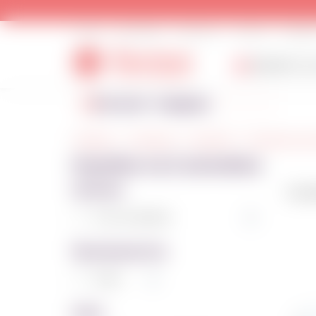
О нас
Доставка
Контакты
Оплата
Возвра
(095) 857-44
Каталог товаров
Главная
Упаковка
Коробки
Коробки для 
Коробки на 2 капкейка
Наличие
Сортир
Есть в наличии
2
Производитель
beze
2
Цена