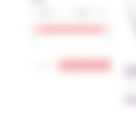
-
грн
15
16
17
17
18
Сбросить
Выберите фильтры
Кор
капк
Код:
15