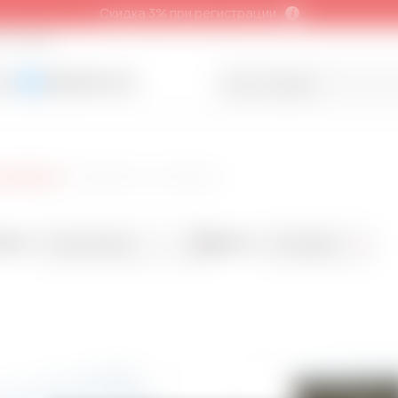
Скидка 3% при регистрации
т и обмен
-00
(098) 298-10-02
капкейков
Коробки на 2 капкейка
овать:
Показывать:
По умолчанию
50 товаров