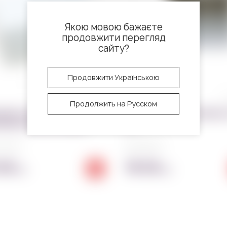
Якою мовою бажаєте
продовжити перегляд
сайту?
Продовжити Українською
0 отзывов
3
Продолжить на Русском
обка подарочная для
Коробка для капкейков
ейков на 2 шт белая
шт
1781~01
Код:
981~01
.00
18.00
грн
грн