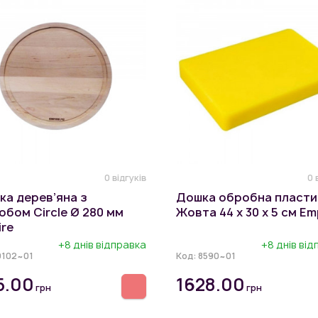
0 відгуків
0 
ка дерев’яна з
Дошка обробна пласти
бом Circle Ø 280 мм
Жовта 44 х 30 х 5 см Em
re
+8 днів відправка
+8 днів ві
9102~01
Код:
8590~01
5.00
1628.00
грн
грн