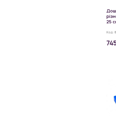
Дош
різн
25 с
Код:
74