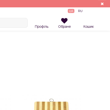
UA
RU
Профіль
Обране
Кошик