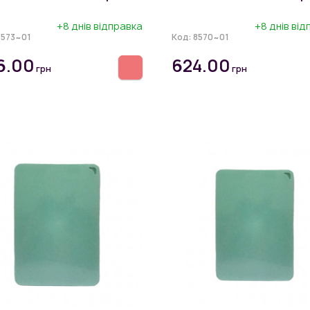
+8 днів відправка
+8 днів ві
8573~01
Код:
8570~01
6.00
624.00
грн
грн