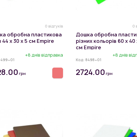
0 відгуків
0 
ка обробна пластикова
Дошка обробна пласти
 44 х 30 х 5 см Empire
різних кольорів 60 х 40 
см Empire
+8 днів відправка
+8 днів ві
8499~01
Код:
8498~01
28.00
2724.00
грн
грн