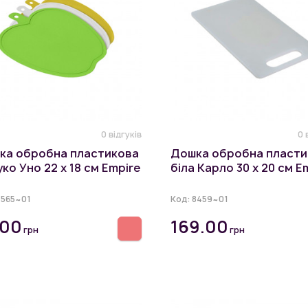
0 відгуків
0 
ка обробна пластикова
Дошка обробна пласти
ко Уно 22 х 18 см Empire
біла Карло 30 х 20 см E
8565~01
Код:
8459~01
.00
169.00
грн
грн