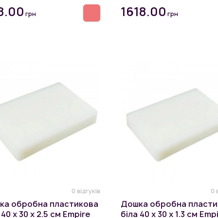
8.00
1618.00
грн
грн
0 відгуків
0 
ка обробна пластикова
Дошка обробна пласти
 40 х 30 х 2.5 см Empire
біла 40 х 30 х 1.3 см Emp