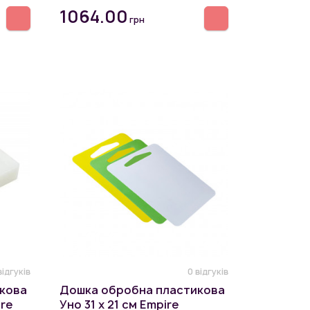
1064.00
грн
відгуків
0 відгуків
кова
Дошка обробна пластикова
ire
Уно 31 х 21 см Empire