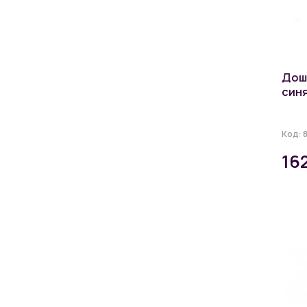
Дош
синя
Код:
16