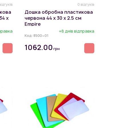
відгуків
0 відгуків
кова
Дошка обробна пластикова
34 х
червона 44 х 30 х 2.5 см
Empire
дправка
+8 днів відправка
Код:
8500~01
1062.00
грн