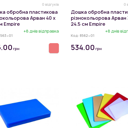
0 відгуків
0 
ка обробна пластикова
Дошка обробна пласти
окольорова Арван 40 х
різнокольорова Арван 
м Empire
24.5 см Empire
+8 днів відправка
+8 днів ві
8563~01
Код:
8562~01
5.00
534.00
грн
грн