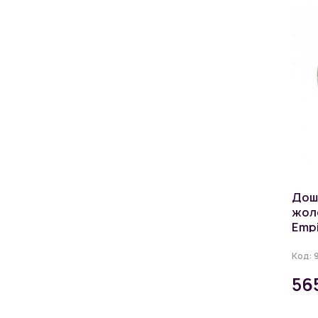
Дош
жоло
Empi
Код:
56