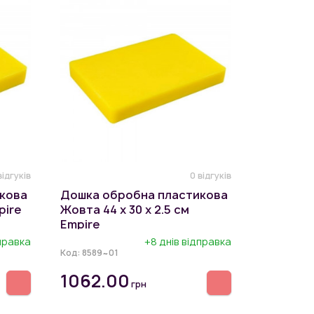
відгуків
0 відгуків
кова
Дошка обробна пластикова
pire
Жовта 44 х 30 х 2.5 см
Empire
дправка
+8 днів відправка
Код:
8589~01
1062.00
грн