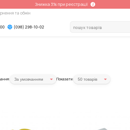
Знижка 3% при реєстрації
рнення та обмін
-00
(098) 298-10-02
ання:
Показати:
За умовчанням
50 товарiв