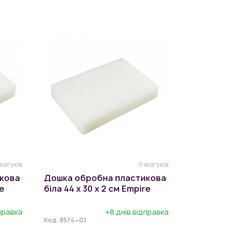
відгуків
0 відгуків
кова
Дошка обробна пластикова
re
біла 44 х 30 х 2 см Empire
дправка
+8 днів відправка
Код:
8574~01