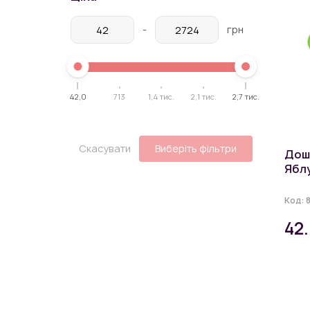
-
грн
42,0
713
1,4 тис.
2,1 тис.
2,7 тис.
Скасувати
Виберіть фільтри
Дош
Яблу
Код:
42