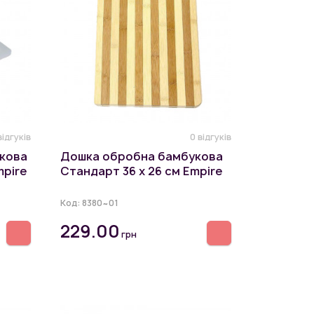
відгуків
0 відгуків
кова
Дошка обробна бамбукова
mpire
Стандарт 36 х 26 см Empire
Код:
8380~01
229.00
грн