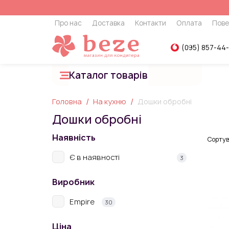
Про нас
Доставка
Контакти
Оплата
Пове
(095) 857-44
Каталог товарів
Головна
На кухню
Дошки обробні
Дошки обробні
Наявність
Сортув
Є в наявності
3
Виробник
Empire
30
Ціна