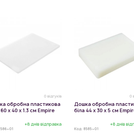
0 відгуків
0 
ка обробна пластикова
Дошка обробна пласти
 60 х 40 х 1.3 см Empire
біла 44 х 30 х 5 см Empi
+8 днів відправка
+8 днів ві
8586~01
Код:
8585~01