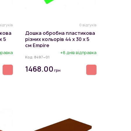
відгуків
0 відгуків
кова
Дошка обробна пластикова
х 5
різних кольорів 44 х 30 х 5
см Empire
дправка
+8 днів відправка
Код:
8497~01
1468.00
грн